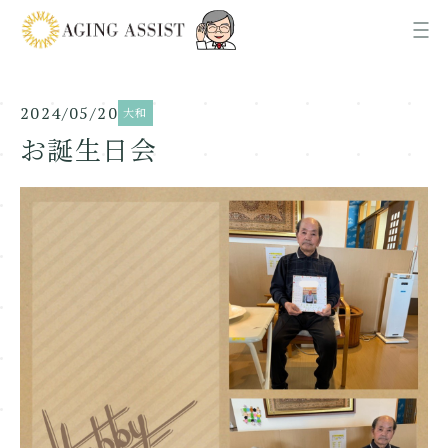
2024/05/20
大和
News
お知らせ
お誕生日会
About us
AGING ASSISTについて
Office
各事業所ご案内
Recruit
採用情報