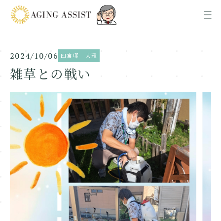
2024/10/06
四宮邸 大雅
News
お知らせ
雑草との戦い
About us
AGING ASSISTについて
Office
各事業所ご案内
Recruit
採用情報