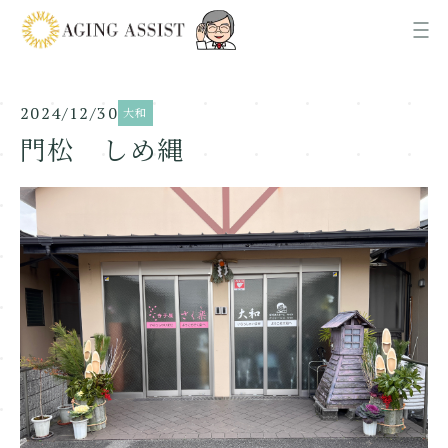
2024/12/30
大和
News
お知らせ
門松 しめ縄
About us
AGING ASSISTについて
Office
各事業所ご案内
Recruit
採用情報