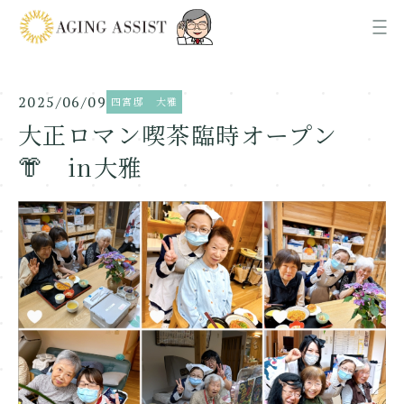
2025/06/09
四宮邸 大雅
News
お知らせ
大正ロマン喫茶臨時オープン
👘 in大雅
About us
AGING ASSISTについて
Office
各事業所ご案内
Recruit
採用情報