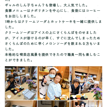
ギャルのしん子ちゃん？も登場し、大人気でした。
食事メニューはナポリタンを中心にし
、
食後にはコーヒー
をお出ししました。
1時からはクリームソーダとホットケーキを
一緒に提供しま
した。
クリームソーダはアイスの上にさくらんぼを
のせました
が、アイスが溶けるのが早く、
すぐに沈んでしまったため
さくらんぼのために
早くメロンソーダを飲まれる方もいま
した。
本格的な喫茶店風景を提供できたので
職員一同も楽しむこ
とができました。