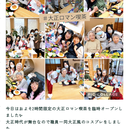
Contact
お問い合わせ
今日はおよそ2時間限定の大正ロマン喫茶を
臨時オープンし
ました✨
大正時代が舞台なので職員一同大正風の
コスプレをしまし
た。