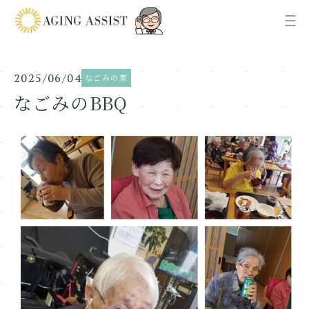
2025/06/04
なごみの家
News
お知らせ
なごみのBBQ
About us
AGING ASSISTについて
Office
各事業所ご案内
Recruit
採用情報