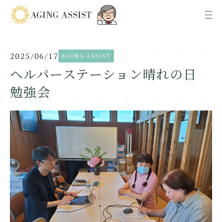
2025/06/17
AGING ASSIST
News
お知らせ
ヘルパーステーション晴れの日
勉強会
About us
AGING ASSISTについて
Office
各事業所ご案内
Recruit
採用情報