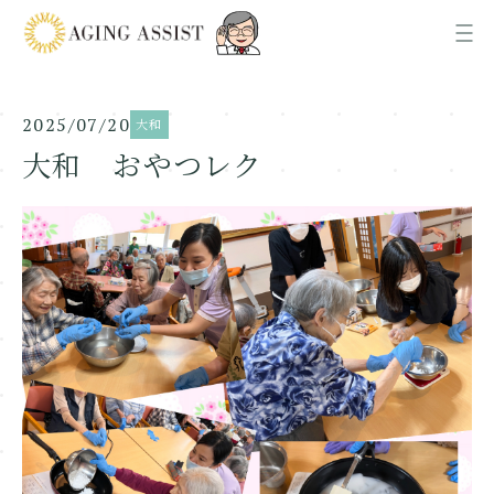
2025/07/20
大和
News
お知らせ
大和 おやつレク
About us
AGING ASSISTについて
Office
各事業所ご案内
Recruit
採用情報