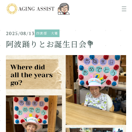
2025/08/13
四宮邸 大雅
News
お知らせ
阿波踊りとお誕生日会💐
About us
AGING ASSISTについて
Office
各事業所ご案内
Recruit
採用情報