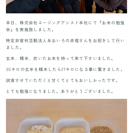
Contact
お問い合わせ
本日、株式会社エージングアシスト本社にて『お米の勉強
会』を実施致しました。
特定非営利活動法人あおいろの赤堀さんをお招きして行い
ました。
玄米、精米、炊いたお米を持って来て下さいました。
30キロの玄米を精米したら27キロになる事に驚きました。
試食させていただくと甘くてとてもおいしかったです。
とても勉強になりました。ありがとうございました。