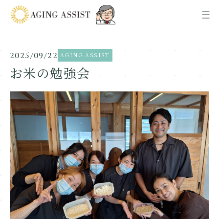
2025/09/22
AGING ASSIST
News
お知らせ
お米の勉強会
About us
AGING ASSISTについて
Office
各事業所ご案内
Recruit
採用情報