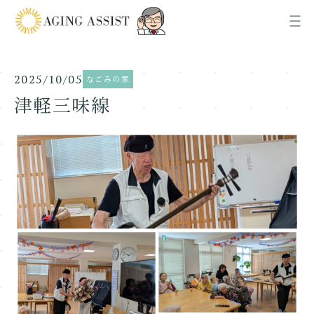
2025/10/05
なごみの家
News
お知らせ
津軽三味線
About us
AGING ASSISTについて
Office
各事業所ご案内
Recruit
採用情報