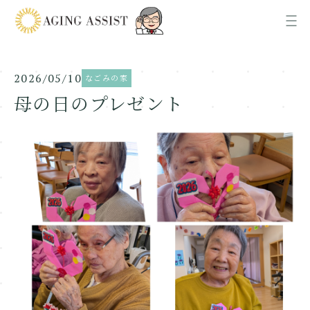
2026/05/10
なごみの家
News
お知らせ
母の日のプレゼント
About us
AGING ASSISTについて
Office
各事業所ご案内
Recruit
採用情報