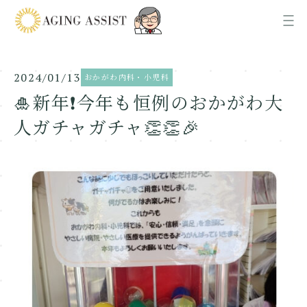
2024/01/13
おかがわ内科・小児科
News
お知らせ
🎍新年❗今年も恒例のおかがわ大
人ガチャガチャ👏👏🎉
About us
AGING ASSISTについて
Office
各事業所ご案内
Recruit
採用情報