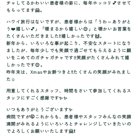
チャしてるかわいい患者様の姿に、毎年ホッコリ💕させて
もらってます🤗。
ハワイ旅行はないですが、患者様からは「うわ～ありがと
う❤️嬉しい💕」「暖まるから嬉しい😊」と暖かいお言葉を
たくさんいただきました❗嬉しかったです🙌。
新年から、いろいろな事が起こり、不安なスタートになり
ましたが、毎年少しでも笑顔で過ごせてもらえるように願
いをこめてのガチャガチャです‼️笑顔がたくさんみれて嬉
しかったです😊。
昨年末は、Xmasやお餅つきと❗たくさんの笑顔がみれまし
た☺️
用意してくれるスタッフ、時間をさいて参加してくれるス
タッフにすごく感謝です✨✨
いつもありがとうございます✨
病院ですが🤭これからも、患者様やスタッフみんなの笑顔
満開がみれるようにいろいろとチャレンジしていきたいの
でよろしくお願いいたします🤗❗