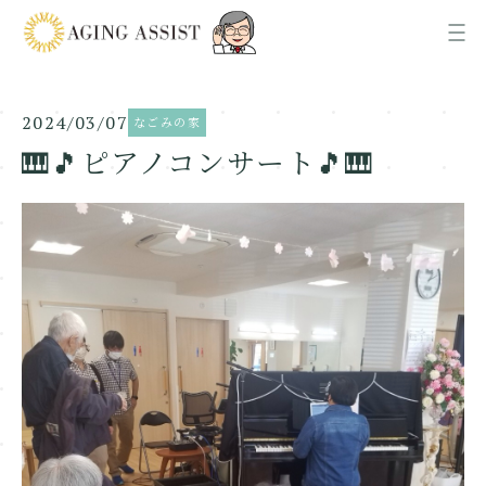
2024/03/07
なごみの家
News
お知らせ
🎹🎵ピアノコンサート🎵🎹
About us
AGING ASSISTについて
Office
各事業所ご案内
Recruit
採用情報