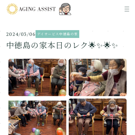
2024/03/06
デイサービス中徳島の家
News
お知らせ
中徳島の家本日のレク🌟✨🌟✨
About us
AGING ASSISTについて
Office
各事業所ご案内
Recruit
採用情報