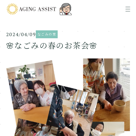
2024/04/09
なごみの家
News
お知らせ
🌸なごみの春のお茶会🌸
About us
AGING ASSISTについて
Office
各事業所ご案内
Recruit
採用情報