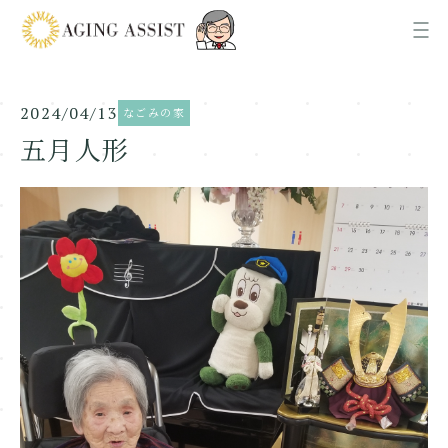
2024/04/13
なごみの家
News
お知らせ
五月人形
About us
AGING ASSISTについて
Office
各事業所ご案内
Recruit
採用情報