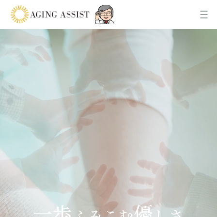
News
お知らせ
About us
AGING ASSISTについて
Office
各事業所ご案内
Recruit
一歩
優
採用情報
ふみこむ
しさ