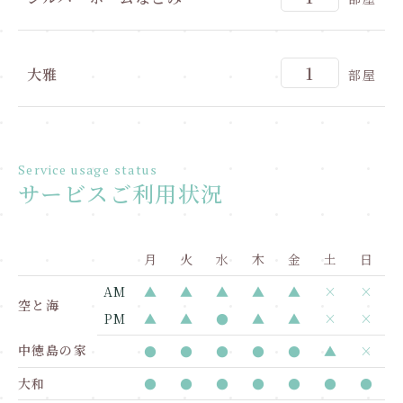
1
大雅
部屋
Service usage status
サービスご利用状況
月
火
水
木
金
土
日
AM
▲
▲
▲
▲
▲
×
×
空と海
PM
▲
▲
●
▲
▲
×
×
中徳島の家
●
●
●
●
●
▲
×
大和
●
●
●
●
●
●
●