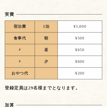
実費
宿泊費
1泊
¥3,000
食事代
朝
¥500
〃
昼
¥650
〃
夕
¥600
おやつ代
¥200
登録定員は29名様までとなります。
加算