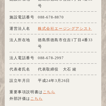
号
施設電話番号
088-678-8870
運営法人名
株式会社エージングアシスト
法人所在地
徳島県徳島市住吉1丁目4番33
号
法人電話番号
088-678-2997
代表者氏名
代表取締役 大石 綾
設立年月日
平成24年3月26日
重要事項説明書は
こちら
外部評価は
こちら