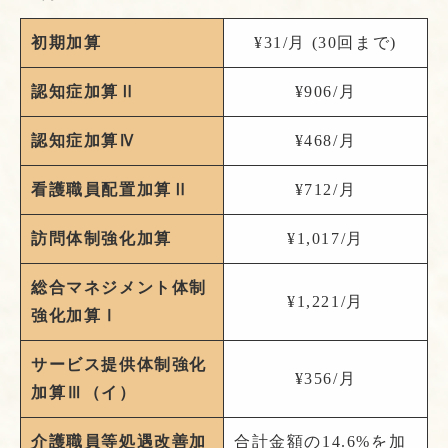
初期加算
¥31/月 (30回まで)
認知症加算Ⅱ
¥906/月
認知症加算Ⅳ
¥468/月
看護職員配置加算Ⅱ
¥712/月
訪問体制強化加算
¥1,017/月
総合マネジメント体制
¥1,221/月
強化加算Ⅰ
サービス提供体制強化
¥356/月
加算Ⅲ（イ）
介護職員等処遇改善加
合計金額の14.6%を加